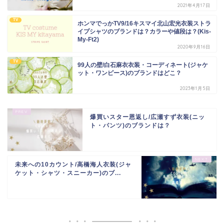
2021年4月17日
TV
ホンマでっかTV9/16キスマイ北山宏光衣装ストラ
イプシャツのブランドは？カラーや値段は？(Kis-
My-Ft2)
2020年9月16日
TV
99人の壁/白石麻衣衣装・コーディネート(ジャケ
ット・ワンピース)のブランドはどこ？
2023年1月5日
爆買いスター恩返し/広瀬すず衣装(ニッ
ト・パンツ)のブランドは？
未来への10カウント/高橋海人衣装(ジャ
ケット・シャツ・スニーカー)のブ...