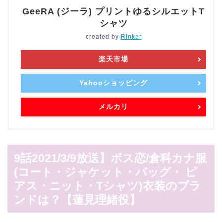
GeeRA (ジーラ) プリントゆるシルエットT
シャツ
created by
Rinker
楽天市場
Yahooショッピング
メルカリ
9話2021/3/9放送】ボス恋/倉科カナ服
(コート・ジャケット・バッグ・ ピ
アス・ニット・Tシャツ)衣装のブラ
ンドは？【蓮見理緒役】