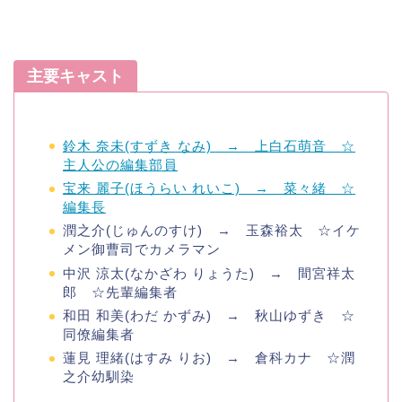
主要キャスト
鈴木 奈未(すずき なみ) → 上白石萌音 ☆
主人公の編集部員
宝来 麗子(ほうらい れいこ) → 菜々緒 ☆
編集長
潤之介(じゅんのすけ) → 玉森裕太 ☆イケ
メン御曹司でカメラマン
中沢 涼太(なかざわ りょうた) → 間宮祥太
郎 ☆先輩編集者
和田 和美(わだ かずみ) → 秋山ゆずき ☆
同僚編集者
蓮見 理緒(はすみ りお) → 倉科カナ ☆潤
之介幼馴染