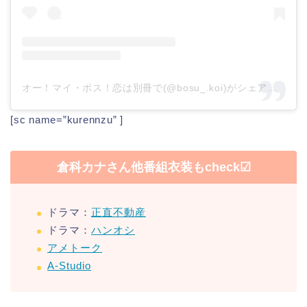
オー！マイ・ボス！恋は別冊で(@bosu_.koi)がシェアした投稿
[sc name=”kurennzu” ]
倉科カナさん他番組衣装もcheck☑
ドラマ：
正直不動産
ドラマ：
ハンオシ
アメトーク
A-Studio