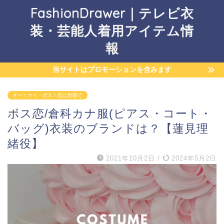
FashionDrawer｜テレビ衣
装・芸能人着用アイテム情
報
当サイトはプロモーションを含みます
オー！マイ・ボス！恋は別冊で
ボス恋/倉科カナ服(ピアス・コート・
バッグ)衣装のブランドは？【蓮見理
緒役】
2021年10月2日
/
2024年5月2日