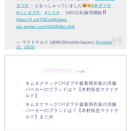
ダブチ
」とおっしゃっていました
#辛ダブチ
、
#ハミダブチ
、
#トリチ
、10/21(水)販売開始
https://t.co/TDCe4Hzkwa
pic.twitter.com/5GANSkLUh6
— マクドナルド (@McDonaldsJapan)
October
11, 2020
contents
[
]
hide
キムタクマックCMダブチ篇着用衣装の洋服
パーカーのブランドは？【木村拓也マクドナ
ルド】
キムタクマックCMダブチ篇着用衣装の洋服
パーカーのブランドは？【木村拓也マクドナ
ルド】まとめ