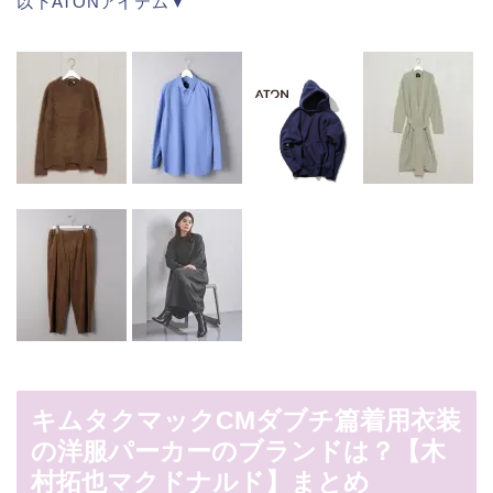
以下ATONアイテム▼
キムタクマックCMダブチ篇着用衣装
の洋服パーカーのブランドは？【木
村拓也マクドナルド】まとめ