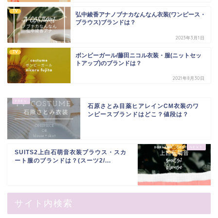
TV
弘中綾香アナノブナカなんなん衣装(ワンピース・
ブラウス)ブランドは？
2023年3月1日
TV
ボンビーガール/藤田ニコル衣装・服(ニットセッ
トアップ)のブランドは？
2021年8月30日
石原さとみ目薬ヒアレインCM衣装のワ
ンピースブランドはどこ？値段は？
SUITS2上白石萌音衣装ブラウス・スカ
ート服のブランドは？(スーツ2/...
サイト内検索