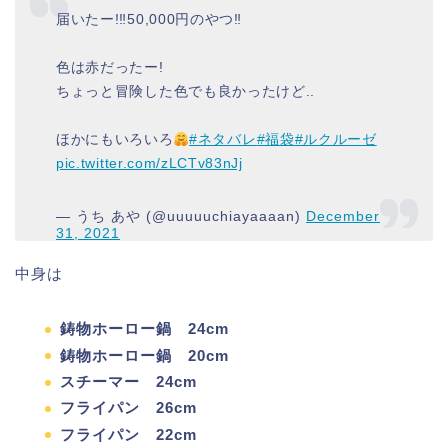
届いたー!‼︎50,000円のやつ‼︎
色は赤だったー!
ちょっと冒険した色でも良かったけど..
ほかにもいろいろ
#ネタバレ
#福袋
#ルクルーゼ
pic.twitter.com/zLCTv83nJj
— うち あや (@uuuuuchiayaaaan)
December
31, 2021
中身は
鋳物ホーロー鍋 24cm
鋳物ホーロー鍋 20cm
スチーマー 24cm
フライパン 26cm
フライパン 22cm