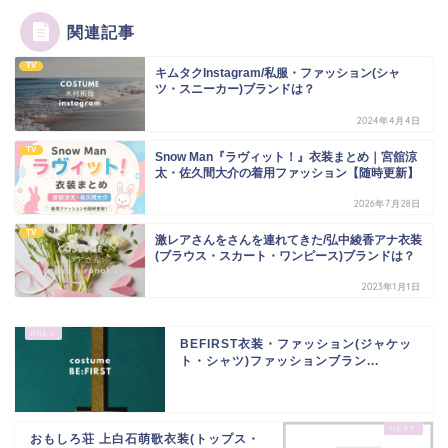
関連記事
TV
キムタクInstagram/私服・ファッション(シャ
ツ・スニーカー)ブランドは？
2024年4月4日
TV
Snow Man『ラヴィット！』衣装まとめ｜宮舘涼
太・佐久間大介の着用ファッション【随時更新】
2026年7月28日
TV
激レアさんをさんを連れてきた/弘中綾香アナ衣装
(ブラウス・スカート・ワンピース)ブランドは？
2023年1月1日
BEFIRST衣装・ファッション(ジャケッ
ト・シャツ)ファッションブラン...
おもしろ荘 上白石萌歌衣装(トップス・