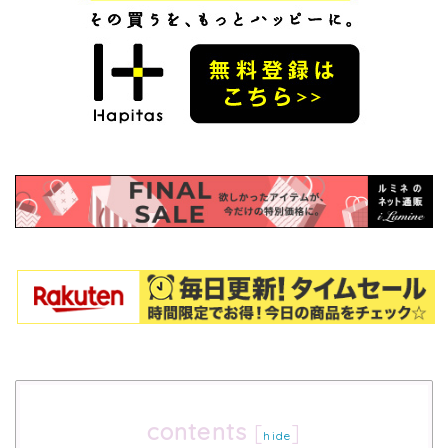
contents
[
]
hide