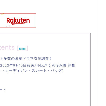
tents
[
]
hide
ト多数の豪華ドラマ衣装調査！
020年9月13日放送/小比さくら役永野 芽郁
ト・カーディガン・スカート・バッグ)
ート