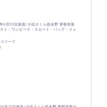
0年8月30日放送/小比さくら役永野 芽郁衣装
ベスト・ワンピース・スカート・バッグ・リュ
ースリーブ
ゴT
0年8月23日放送/小比さくら役永野 芽郁衣装の