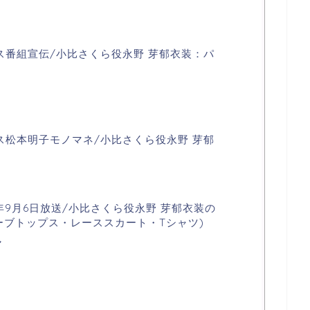
ス番組宣伝/小比さくら役永野 芽郁衣装：パ
ス松本明子モノマネ/小比さくら役永野 芽郁
0年9月6日放送/小比さくら役永野 芽郁衣装の
ーブトップス・レーススカート・Tシャツ)
マ