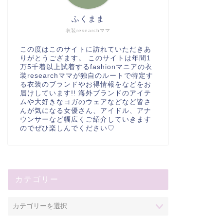
ふくまま
衣装researchママ
この度はこのサイトに訪れていただきあ
りがとうござます。 このサイトは年間1
万5千着以上試着するfashionマニアの衣
装researchママが独自のルートで特定す
る衣装のブランドやお得情報をなどをお
届けしています!! 海外ブランドのアイテ
ムや大好きなヨガのウェアなどなど皆さ
んが気になる女優さん、アイドル、アナ
ウンサーなど幅広くご紹介していきます
のでぜひ楽しんでください♡
カテゴリー