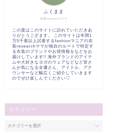
ふくまま
衣装researchママ
この度はこのサイトに訪れていただきあ
りがとうござます。 このサイトは年間1
万5千着以上試着するfashionマニアの衣
装researchママが独自のルートで特定す
る衣装のブランドやお得情報をなどをお
届けしています!! 海外ブランドのアイテ
ムや大好きなヨガのウェアなどなど皆さ
んが気になる女優さん、アイドル、アナ
ウンサーなど幅広くご紹介していきます
のでぜひ楽しんでください♡
カテゴリー