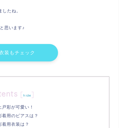
いましたね。
と思います♪
衣装もチェック
tents
[
]
hide
上戸彩が可愛い！
彩着用のピアスは？
彩着用衣装は？