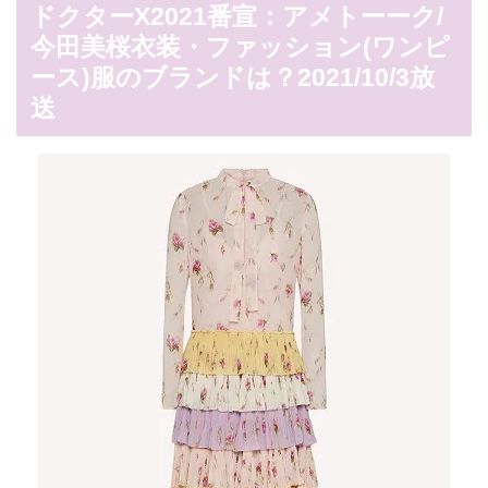
ドクターX2021番宣：アメトーーク/
今田美桜衣装・ファッション(ワンピ
ース)服のブランドは？2021/10/3放
送