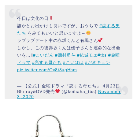
今日は文化の日
誰かとお出かけも良いですが、おうちで
#恋する男
たち
をみてもいいと思いますよ～
ラブラブデート中の赤坂くんと有馬さん
しかし、この後赤坂くんは優子さんと運命的な出会
いを…‼︎
#こいだん
#磯村勇斗
#結城モエ
#tbs
#金曜
ドラマ
#恋する母たち
#こいはは
#だめキュン
pic.twitter.com/Oy8t8ugHhm
— 【公式】金曜ドラマ『恋する母たち』 4月23日
Blu-ray&DVD発売
(@koihaha_tbs)
November
3, 2020