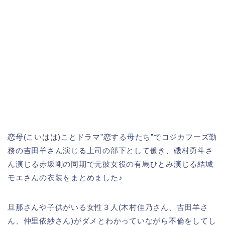
恋母(こいはは)ことドラマ”恋する母たち”でコジカフーズ勤
務の吉田羊さん演じる上司の部下として働き、磯村勇斗さ
ん演じる赤坂剛の同期で元彼女役の有馬ひとみ演じる結城
モエさんの衣装をまとめました♪
旦那さんや子供がいる女性３人(木村佳乃さん、吉田羊さ
ん、仲里依紗さん)がダメとわかっていながら不倫をしてし