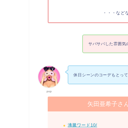
・・・など
サバサバした雰囲気
休日シーンのコーデもとっ
pop
矢田亜希子さん
沸騰ワード10/