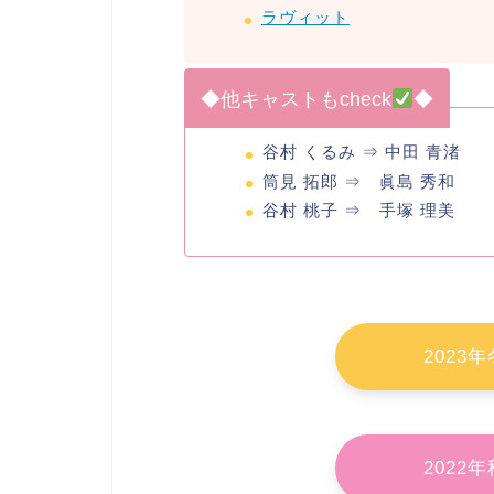
ラヴィット
◆他キャストもcheck
◆
谷村 くるみ ⇒ 中田 青渚
筒見 拓郎 ⇒ 眞島 秀和
谷村 桃子 ⇒ 手塚 理美
2023
2022