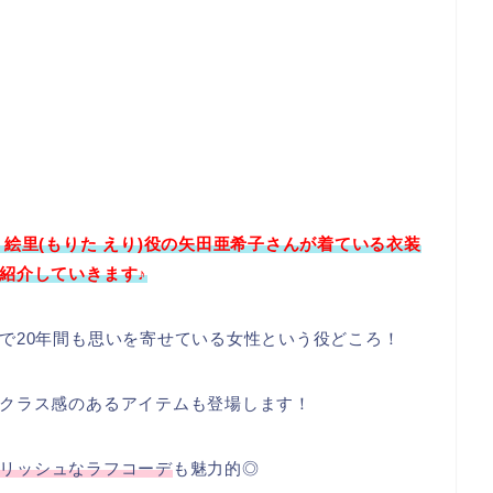
絵里(もりた えり)役の矢田亜希子さん
が着ている衣装
紹介していきます♪
で20年間も思いを寄せている女性という役どころ！
クラス感のあるアイテムも登場します！
リッシュなラフコーデ
も魅力的◎