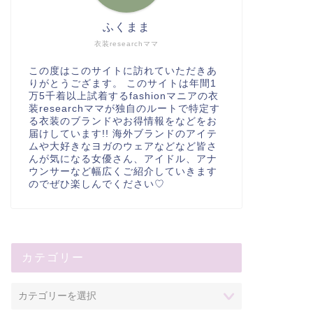
ふくまま
衣装researchママ
この度はこのサイトに訪れていただきあ
りがとうござます。 このサイトは年間1
万5千着以上試着するfashionマニアの衣
装researchママが独自のルートで特定す
る衣装のブランドやお得情報をなどをお
届けしています!! 海外ブランドのアイテ
ムや大好きなヨガのウェアなどなど皆さ
んが気になる女優さん、アイドル、アナ
ウンサーなど幅広くご紹介していきます
のでぜひ楽しんでください♡
カテゴリー