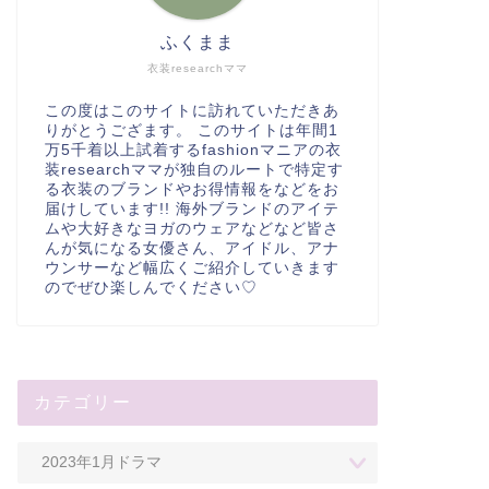
ふくまま
衣装researchママ
この度はこのサイトに訪れていただきあ
りがとうござます。 このサイトは年間1
万5千着以上試着するfashionマニアの衣
装researchママが独自のルートで特定す
る衣装のブランドやお得情報をなどをお
届けしています!! 海外ブランドのアイテ
ムや大好きなヨガのウェアなどなど皆さ
んが気になる女優さん、アイドル、アナ
ウンサーなど幅広くご紹介していきます
のでぜひ楽しんでください♡
カテゴリー