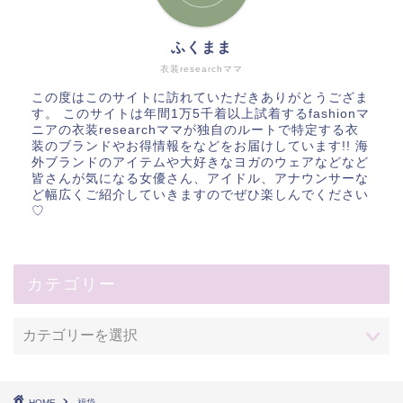
ふくまま
衣装researchママ
この度はこのサイトに訪れていただきありがとうござま
す。 このサイトは年間1万5千着以上試着するfashionマ
ニアの衣装researchママが独自のルートで特定する衣
装のブランドやお得情報をなどをお届けしています!! 海
外ブランドのアイテムや大好きなヨガのウェアなどなど
皆さんが気になる女優さん、アイドル、アナウンサーな
ど幅広くご紹介していきますのでぜひ楽しんでください
♡
カテゴリー
HOME
福袋