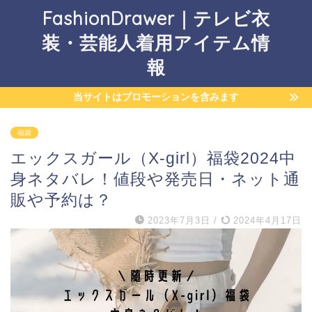
FashionDrawer｜テレビ衣
装・芸能人着用アイテム情
報
当サイトはプロモーションを含みます
福袋
エックスガール（X-girl）福袋2024中
身ネタバレ！値段や発売日・ネット通
販や予約は？
2023年7月3日
/
2024年4月17日