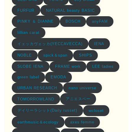
FURFUR
NATURAL beauty BASIC
PINKY ＆ DIANNE
BOSCH
anyFAM
lillian carat
イェッカヴェッカ(YECCAVECCA)
IENA
spick＆span
NOBLE
SHIPS
SLOBE IENA
FRAME work
LEE ladies
green label
EMODA
URBAN RESEARCH
nano universe
アニエスベー
TOMORROWLAND
デイリーラシット(Daily russet)
wcloset
earthmusic＆ecology
axes femme