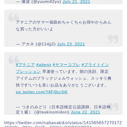
— 優波 (@yuumi42yu)
July 21, 2021
アテニアのサマー福袋めちゃくちゃお得やからみん
な買った方がいいよ
— アカネ (@114jj2)
July 23, 2021
#アテニア
#attenir
#サマーコフレ
#ブライトイン
プレッション
早速使っています。朝の洗顔、限定
アイテムのブラックジェルウォッシュ、スッキリ爽
快です!いつも良いお品をありがとうございます。
pic.twitter.com/YAFl0zc5jK
— つきのみどり（日本語検定公認講師、日本語検
定１級） (@tsukinomidori)
June 22, 2021
https://twitter.com/sabasakiko/status/141565657270172