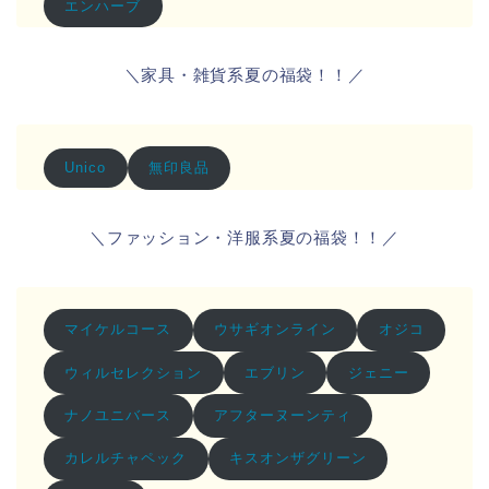
エンハーブ
＼家具・雑貨系夏の福袋！！／
無印良品
Unico
＼ファッション・洋服系夏の福袋！！／
マイケルコース
ウサギオンライン
オジコ
ウィルセレクション
エブリン
ジェニー
ナノユニバース
アフターヌーンティ
カレルチャペック
キスオンザグリーン