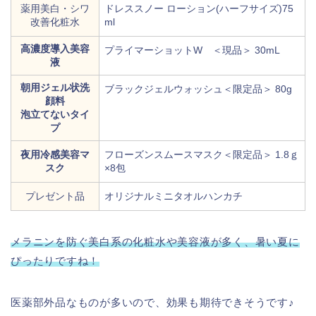
薬用美白・シワ
ドレススノー ローション(ハーフサイズ)75
改善化粧水
ml
高濃度導入美容
プライマーショットW ＜現品＞ 30mL
液
朝用ジェル状洗
ブラックジェルウォッシュ＜限定品＞ 80g
顔料
泡立てないタイ
プ
夜用冷感美容マ
フローズンスムースマスク＜限定品＞ 1.8ｇ
スク
×8包
プレゼント品
オリジナルミニタオルハンカチ
メラニンを防ぐ美白系の化粧水や美容液が多く、暑い夏に
ぴったりですね！
医薬部外品なものが多いので、効果も期待できそうです♪