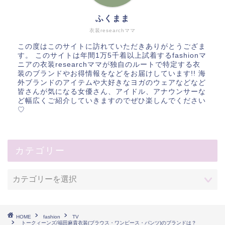
ふくまま
衣装researchママ
この度はこのサイトに訪れていただきありがとうござま
す。 このサイトは年間1万5千着以上試着するfashionマ
ニアの衣装researchママが独自のルートで特定する衣
装のブランドやお得情報をなどをお届けしています!! 海
外ブランドのアイテムや大好きなヨガのウェアなどなど
皆さんが気になる女優さん、アイドル、アナウンサーな
ど幅広くご紹介していきますのでぜひ楽しんでください
♡
カテゴリー
HOME
fashion
TV
トークィーンズ/福田麻貴衣装(ブラウス・ワンピース・パンツ)のブランドは？