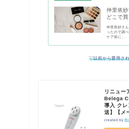
仲里依紗
どこで買
仲里依紗さん
ったので調べ
ケア前に...
▽以前から愛用さ
リニューア
Belega 
導入 ク
送】【メ
created by
Ri