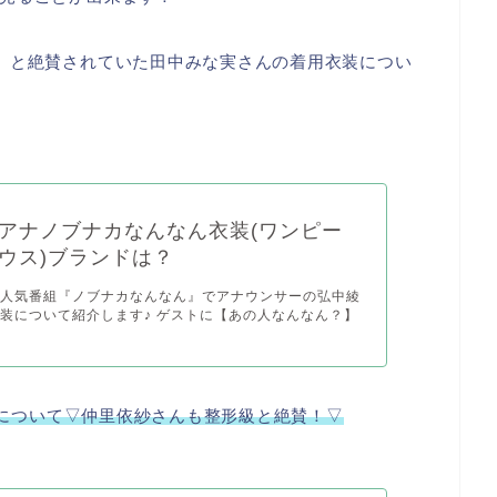
』と絶賛されていた田中みな実さんの着用衣装につい
アナノブナカなんなん衣装(ワンピー
ウス)ブランドは？
の人気番組『ノブナカなんなん』でアナウンサーの弘中綾
装について紹介します♪ ゲストに【あの人なんなん？】
について▽仲里依紗さんも整形級と絶賛！▽