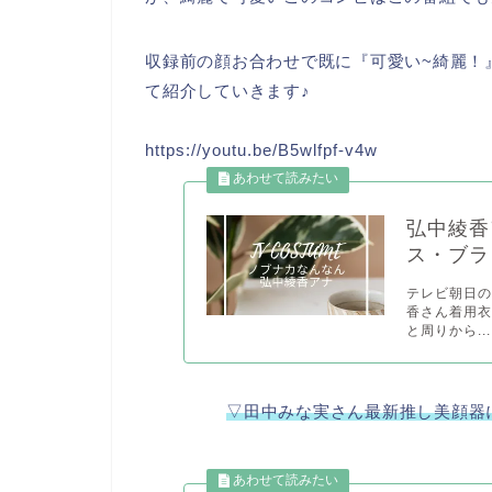
収録前の顔お合わせで既に『可愛い~綺麗！
て紹介していきます♪
https://youtu.be/B5wlfpf-v4w
弘中綾香
ス・ブラ
テレビ朝日
香さん着用衣
と周りから...
▽田中みな実さん最新推し美顔器