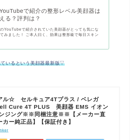
YouTubeで紹介の整形レベル美顔器は
える？評判は？
のYouTubeで紹介されていた美顔器がとっても気にな
てみました！ ご本人曰く、効果は整形級で毎日スキン
れているという美顔器最新版▽
ル☆ セルキュア4Tプラス / ベレガ
Cell Cure 4T PLUS 美顔器 EMS イオン
レンジング※※同梱注意※※【メーカー直
ーカー純正品】【保証付き】
nker