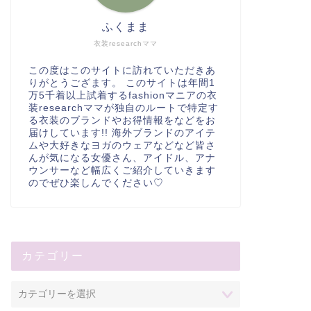
ふくまま
衣装researchママ
この度はこのサイトに訪れていただきあ
りがとうござます。 このサイトは年間1
万5千着以上試着するfashionマニアの衣
装researchママが独自のルートで特定す
る衣装のブランドやお得情報をなどをお
届けしています!! 海外ブランドのアイテ
ムや大好きなヨガのウェアなどなど皆さ
んが気になる女優さん、アイドル、アナ
ウンサーなど幅広くご紹介していきます
のでぜひ楽しんでください♡
カテゴリー