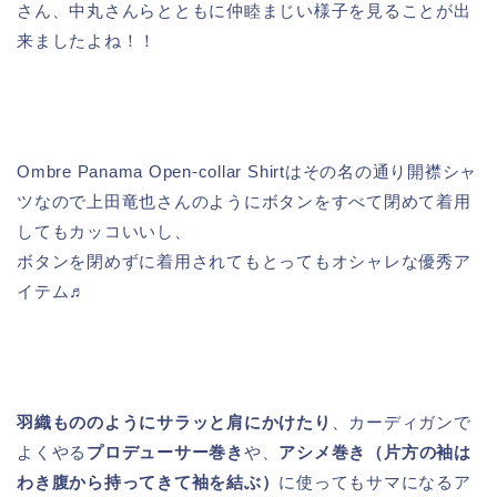
さん、中丸さんらとともに仲睦まじい様子を見ることが出
来ましたよね！！
Ombre Panama Open-collar Shirtはその名の通り開襟シャ
ツなので上田竜也さんのようにボタンをすべて閉めて着用
してもカッコいいし、
ボタンを閉めずに着用されてもとってもオシャレな優秀ア
イテム♬
羽織もののようにサラッと肩にかけたり
、カーディガンで
よくやる
プロデューサー巻き
や、
アシメ巻き（片方の袖は
わき腹から持ってきて袖を結ぶ）
に使ってもサマになるア