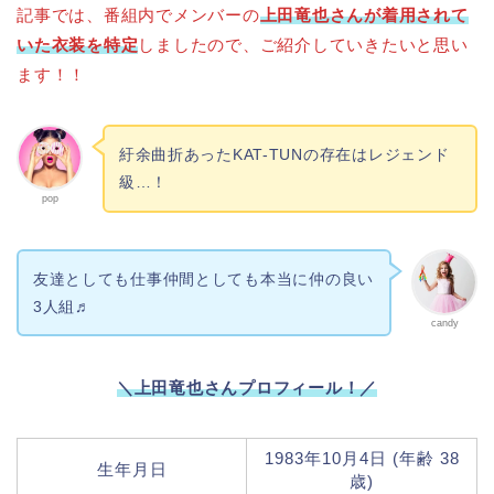
記事では、番組内でメンバーの
上田竜也さんが着用されて
いた衣装を特定
しましたので、ご紹介していきたいと思い
ます！！
紆余曲折あったKAT-TUNの存在はレジェンド
級…！
pop
友達としても仕事仲間としても本当に仲の良い
3人組♬
candy
＼上田竜也さんプロフィール！／
1983年10月4日 (年齢 38
生年月日
歳)