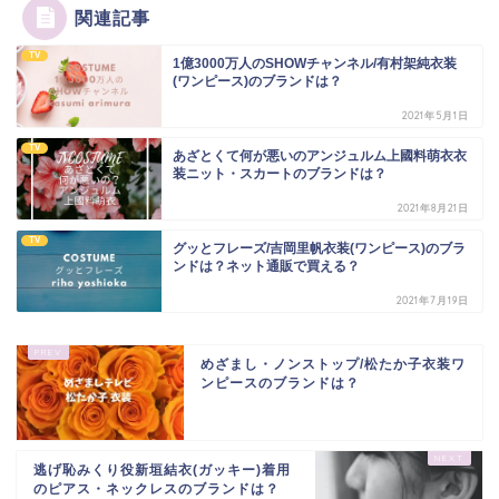
関連記事
TV
1億3000万人のSHOWチャンネル/有村架純衣装
(ワンピース)のブランドは？
2021年5月1日
TV
あざとくて何が悪いのアンジュルム上國料萌衣衣
装ニット・スカートのブランドは？
2021年8月21日
TV
グッとフレーズ/吉岡里帆衣装(ワンピース)のブラ
ンドは？ネット通販で買える？
2021年7月19日
めざまし・ノンストップ/松たか子衣装ワ
ンピースのブランドは？
逃げ恥みくり役新垣結衣(ガッキー)着用
のピアス・ネックレスのブランドは？