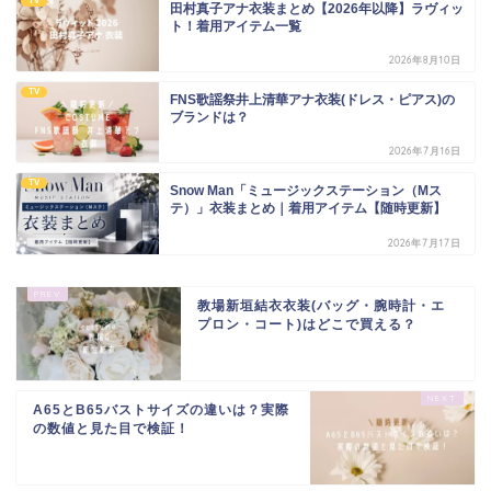
TV
田村真子アナ衣装まとめ【2026年以降】ラヴィッ
ト！着用アイテム一覧
2026年8月10日
TV
FNS歌謡祭井上清華アナ衣装(ドレス・ピアス)の
ブランドは？
2026年7月16日
TV
Snow Man「ミュージックステーション（Mス
テ）」衣装まとめ｜着用アイテム【随時更新】
2026年7月17日
教場新垣結衣衣装(バッグ・腕時計・エ
プロン・コート)はどこで買える？
A65とB65バストサイズの違いは？実際
の数値と見た目で検証！