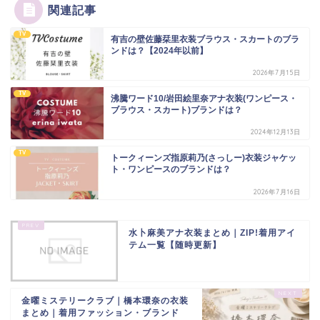
関連記事
TV
有吉の壁佐藤栞里衣装ブラウス・スカートのブラ
ンドは？【2024年以前】
2026年7月15日
TV
沸騰ワード10/岩田絵里奈アナ衣装(ワンピース・
ブラウス・スカート)ブランドは？
2024年12月13日
TV
トークィーンズ指原莉乃(さっしー)衣装ジャケッ
ト・ワンピースのブランドは？
2026年7月16日
水卜麻美アナ衣装まとめ｜ZIP!着用アイ
テム一覧【随時更新】
金曜ミステリークラブ｜橋本環奈の衣装
まとめ｜着用ファッション・ブランド