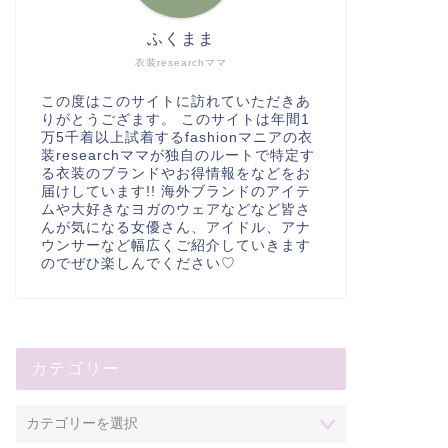
ふくまま
衣装researchママ
この度はこのサイトに訪れていただきあ
りがとうござます。 このサイトは年間1
万5千着以上試着するfashionマニアの衣
装researchママが独自のルートで特定す
る衣装のブランドやお得情報をなどをお
届けしています!! 海外ブランドのアイテ
ムや大好きなヨガのウェアなどなど皆さ
んが気になる女優さん、アイドル、アナ
ウンサーなど幅広くご紹介していきます
のでぜひ楽しんでください♡
カテゴリー