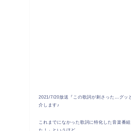
2021/7/20放送『この歌詞が刺さった…
介します♪
これまでになかった歌詞に特化した音楽番組
た！」というほど。