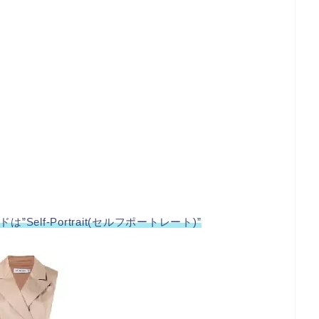
ドは”
Self-Portrait(セルフポートレート)
”