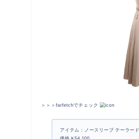
＞＞＞farfetchでチェック
アイテム：ノースリーブ テーラード
価格￥54,100