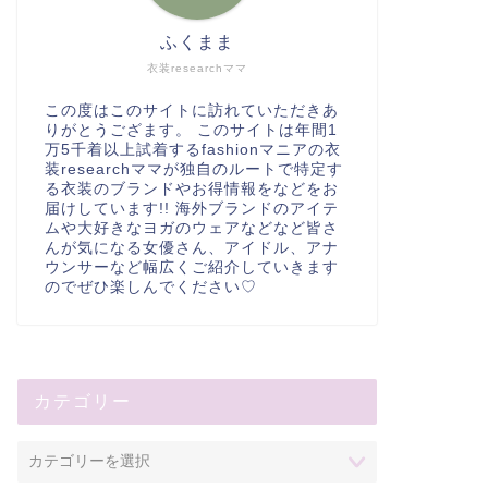
ふくまま
衣装researchママ
この度はこのサイトに訪れていただきあ
りがとうござます。 このサイトは年間1
万5千着以上試着するfashionマニアの衣
装researchママが独自のルートで特定す
る衣装のブランドやお得情報をなどをお
届けしています!! 海外ブランドのアイテ
ムや大好きなヨガのウェアなどなど皆さ
んが気になる女優さん、アイドル、アナ
ウンサーなど幅広くご紹介していきます
のでぜひ楽しんでください♡
カテゴリー