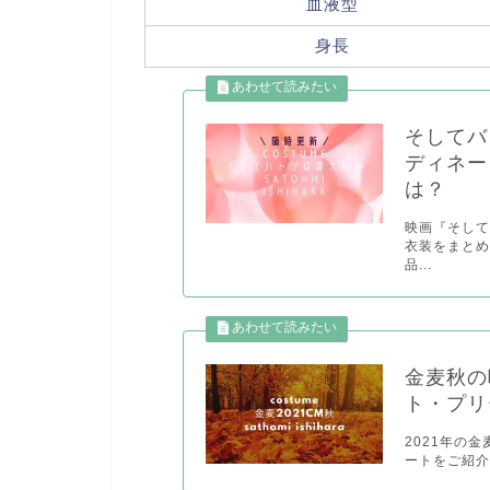
血液型
身長
そしてバ
ディネー
は？
映画『そし
衣装をまとめ
品...
金麦秋の
ト・プリ
2021年の
ートをご紹介