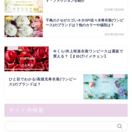
ド・ファッションを紹介
2026年7月26日
TV
千鳥のクセがスゴいネタGP/佐々木希衣装(ワンピ
ース)のブランドは？他のカラーや値段は？
2021年6月24日
今くら/井上咲楽衣装ワンピースは通販で
買える？【まゆげ/イメチェン】
ひと目でわかる/高畑充希衣装(ワンピー
ス)のブランドは？
サイト内検索