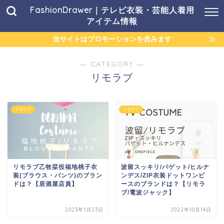
FashionDrawer｜テレビ衣装・芸能人着用
アイテム情報
当サイトはプロモーションを含みます
― CATEGORY ―
リモラブ
リモラブ
リモラブ
リモラブ乙牧栞役福地桃子衣
波留スッキリ/バゲット/ヒルナ
装(ブラウス・パンツ)のブラン
ンデス/ZIP衣装ドットワンピ
ドは？【居酒屋店員】
ースのブランドは？【リモラ
ブ/電波ジャック】
2023年1月23日
2022年10月14日