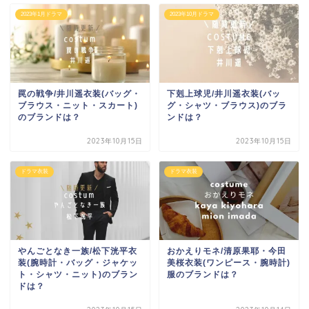
2023年1月ドラマ
2023年10月ドラマ
罠の戦争/井川遥衣装(バッグ・
下剋上球児/井川遥衣装(バッ
ブラウス・ニット・スカート)
グ・シャツ・ブラウス)のブラ
のブランドは？
ンドは？
2023年10月15日
2023年10月15日
ドラマ衣装
ドラマ衣装
やんごとなき一族/松下洸平衣
おかえりモネ/清原果耶・今田
装(腕時計・バッグ・ジャケッ
美桜衣装(ワンピース・腕時計)
ト・シャツ・ニット)のブラン
服のブランドは？
ドは？