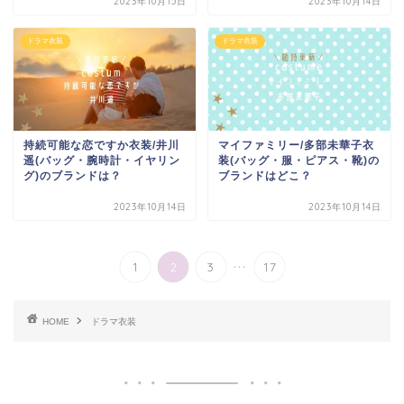
2023年10月15日
2023年10月14日
ドラマ衣装
ドラマ衣装
持続可能な恋ですか衣装/井川
マイファミリー/多部未華子衣
遥(バッグ・腕時計・イヤリン
装(バッグ・服・ピアス・靴)の
グ)のブランドは？
ブランドはどこ？
2023年10月14日
2023年10月14日
...
1
2
3
17
HOME
ドラマ衣装