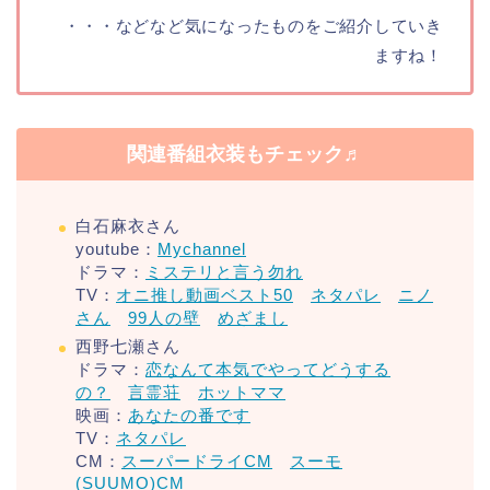
・・・などなど気になったものをご紹介していき
ますね！
関連番組衣装もチェック♬
白石麻衣さん
youtube：
Mychannel
ドラマ：
ミステリと言う勿れ
TV：
オニ推し動画ベスト50
ネタパレ
ニノ
さん
99人の壁
めざまし
西野七瀬さん
ドラマ：
恋なんて本気でやってどうする
の？
言霊荘
ホットママ
映画：
あなたの番です
TV：
ネタパレ
CM：
スーパードライCM
スーモ
(SUUMO)CM