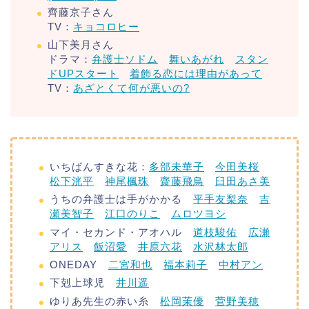
齊藤京子さん
TV：
キョコロヒー
山下美月さん
ドラマ：
弁護士ソドム
舞いあがれ
スタン
ドUPスタート
着飾る恋には理由があって
TV：
あざとくて何が悪い
の?
いちばんすきな花：
多部未華子
今田美桜
松下洸平
神尾楓珠
齋藤飛鳥
臼田あさ美
うちの弁護士は手がかかる
平手友梨奈
吉
瀬美智子
江口のりこ
ムロツヨシ
マイ・セカンド・アオハル
道枝駿佑
広瀬
アリス
飯沼愛
井原六花
水沢林太郎
ONEDAY
二宮和也
福本莉子
中村アン
下剋上球児
井川遥
ゆりあ先生の赤い糸
松岡茉優
菅野美穂