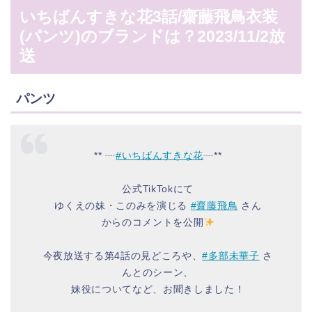
いちばんすきな花3話/齋藤飛鳥衣装
(パンツ)のブランドは？2023/11/2放
送
パンツ
** ┈
#いちばんすきな花
┈**
公式TikTokにて
ゆくえの妹・このみを演じる
#齋藤飛鳥
さん
からのコメントを公開
今夜放送する第4話の見どころや、
#多部未華子
さ
んとのシーン、
妹役についてなど、お聞きしました！