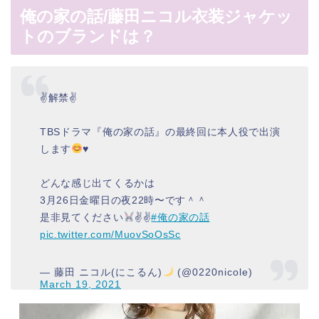
俺の家の話/藤田ニコル衣装ジャケッ
トのブランドは？
✌️解禁✌️
TBSドラマ『俺の家の話』の最終回に本人役で出演
します
♥️
どんな感じ出てくるかは
3月26日金曜日の夜22時〜です＾＾
是非見てください
✌
✌
#俺の家の話
pic.twitter.com/MuovSoOsSc
— 藤田 ニコル(にこるん)
(@0220nicole)
March 19, 2021