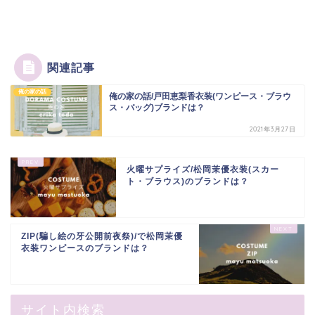
関連記事
俺の家の話
俺の家の話/戸田恵梨香衣装(ワンピース・ブラウ
ス・バッグ)ブランドは？
2021年3月27日
火曜サプライズ/松岡茉優衣装(スカー
ト・ブラウス)のブランドは？
ZIP(騙し絵の牙公開前夜祭)/で松岡茉優
衣装ワンピースのブランドは？
サイト内検索