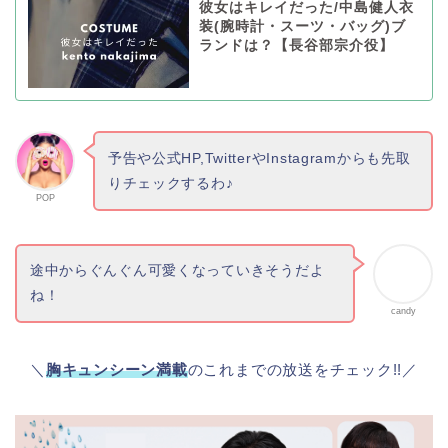
彼女はキレイだった/中島健人衣
装(腕時計・スーツ・バッグ)ブ
ランドは？【長谷部宗介役】
予告や公式HP,TwitterやInstagramからも先取
りチェックするわ♪
POP
途中からぐんぐん可愛くなっていきそうだよ
ね！
candy
＼
胸キュンシーン満載
のこれまでの放送をチェック!!／