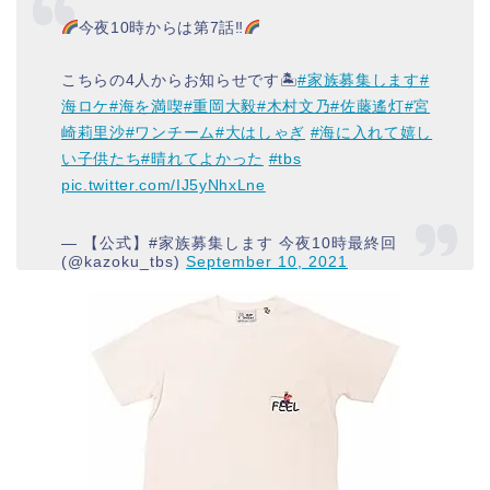
今夜10時からは第7話‼︎
こちらの4人からお知らせです🏝
#家族募集します
#
海ロケ
#海を満喫
#重岡大毅
#木村文乃
#佐藤遙灯
#宮
崎莉里沙
#ワンチーム
#大はしゃぎ
#海に入れて嬉し
い子供たち
#晴れてよかった
#tbs
pic.twitter.com/IJ5yNhxLne
— 【公式】#家族募集します 今夜10時最終回
(@kazoku_tbs)
September 10, 2021