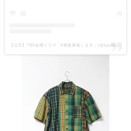
【公式】TBS金曜ドラマ『#家族募集します』(@kazokuboshuushimasu_tbs)がシェアした投稿