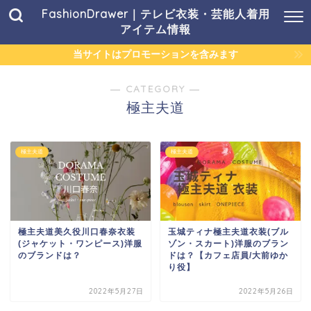
FashionDrawer｜テレビ衣装・芸能人着用
アイテム情報
当サイトはプロモーションを含みます
― CATEGORY ―
極主夫道
極主夫道
極主夫道
極主夫道美久役川口春奈衣装
玉城ティナ極主夫道衣装(ブル
(ジャケット・ワンピース)洋服
ゾン・スカート)洋服のブラン
のブランドは？
ドは？【カフェ店員/大前ゆか
り役】
2022年5月27日
2022年5月26日