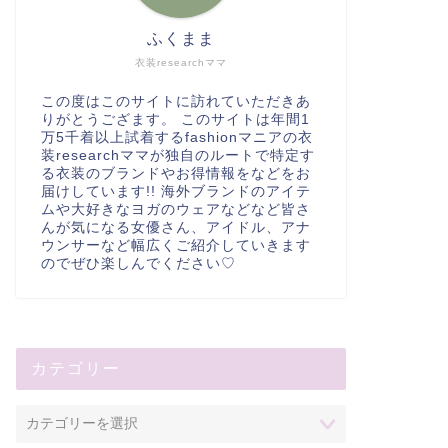
ふくまま
衣装researchママ
この度はこのサイトに訪れていただきあ
りがとうござます。 このサイトは年間1
万5千着以上試着するfashionマニアの衣
装researchママが独自のルートで特定す
る衣装のブランドやお得情報をなどをお
届けしています!! 海外ブランドのアイテ
ムや大好きなヨガのウェアなどなど皆さ
んが気になる女優さん、アイドル、アナ
ウンサーなど幅広くご紹介していきます
のでぜひ楽しんでください♡
カテゴリー