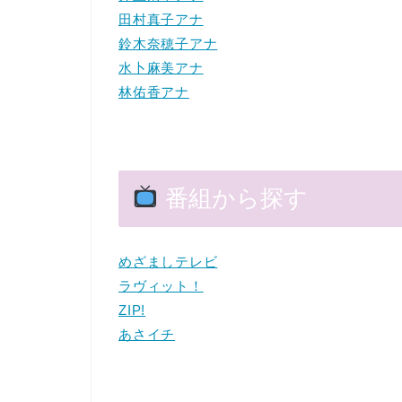
田村真子アナ
鈴木奈穂子アナ
水卜麻美アナ
林佑香アナ
番組から探す
めざましテレビ
ラヴィット！
ZIP!
あさイチ