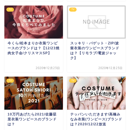
TV
TV
今くら/松本まりか衣装ワンピ
スッキリ・バゲット・ZIP/波
ースのブランドは？【12/23焼
留衣装のワンピースブランド
肉女子会/クリスマスSP】
は？【リモラブ/電波ジャッ
ク】
2020年12月23日
2020年12月23日
TV
TV
10万円あげたら2021/佐藤栞
テッパンいただきます/高橋み
里衣装ワンピースのブランド
なみ衣装(ワンピース)ブランド
は？
は？2020/12/22放送