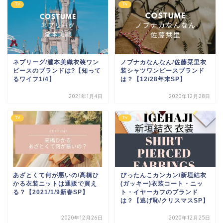
TV
TV
ネプリーグ/瀧本美織衣装ワン
ノブナカなんなん/佐藤栞里衣
ピースのブランドは?【知って
装シャツワンピースブランド
るワイフ1/4】
は？【12/28年末SP】
2021年1月4日
2020年12月28日
TV
TV
あざとくて何が悪いの/高橋ひ
ぴったんこカンカン/新垣結衣
かる衣装ニットは通販で買え
(ガッキー)衣装コート・ニッ
る？【2021/1/9新春SP】
ト・イヤーカフのブランド
は？【逃げ恥/クリスマスSP】
2020年12月26日
2020年12月25日