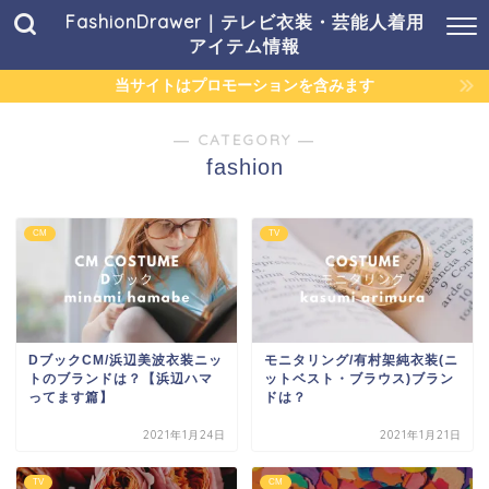
FashionDrawer｜テレビ衣装・芸能人着用
アイテム情報
当サイトはプロモーションを含みます
― CATEGORY ―
fashion
CM
TV
DブックCM/浜辺美波衣装ニッ
モニタリング/有村架純衣装(ニ
トのブランドは？【浜辺ハマ
ットベスト・ブラウス)ブラン
ってます篇】
ドは？
2021年1月24日
2021年1月21日
TV
CM