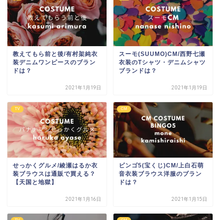
教えてもら前と後/有村架純衣
スーモ(SUUMO)CM/西野七瀬
装デニムワンピースのブラン
衣装のTシャツ・デニムシャツ
ドは？
ブランドは？
2021年1月19日
2021年1月19日
TV
CM
せっかくグルメ/綾瀬はるか衣
ビンゴ5(宝くじ)CM/上白石萌
装ブラウスは通販で買える？
音衣装ブラウス洋服のブラン
【天国と地獄】
ドは？
2021年1月16日
2021年1月15日