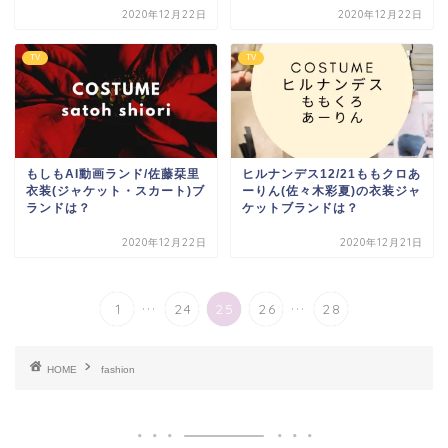
2020年12月22日
2020年12月22日
TV
TV
もしもAI動画ランド/佐藤栞里
ヒルナンデス12/21ももクロあ
衣装(ジャケット・スカート)ブ
ーりん(佐々木彩夏)の衣装ジャ
ランドは？
ケットブランドは？
2020年12月22日
2020年12月21日
...
...
1
24
25
26
28
HOME
fashion