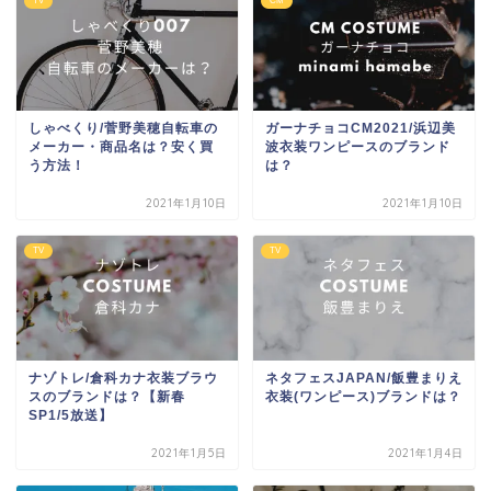
TV
CM
しゃべくり/菅野美穂自転車の
ガーナチョコCM2021/浜辺美
メーカー・商品名は？安く買
波衣装ワンピースのブランド
う方法！
は？
2021年1月10日
2021年1月10日
TV
TV
ナゾトレ/倉科カナ衣装ブラウ
ネタフェスJAPAN/飯豊まりえ
スのブランドは？【新春
衣装(ワンピース)ブランドは？
SP1/5放送】
2021年1月5日
2021年1月4日