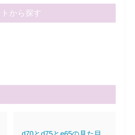
ントから探す
d70とd75とe65の見た目