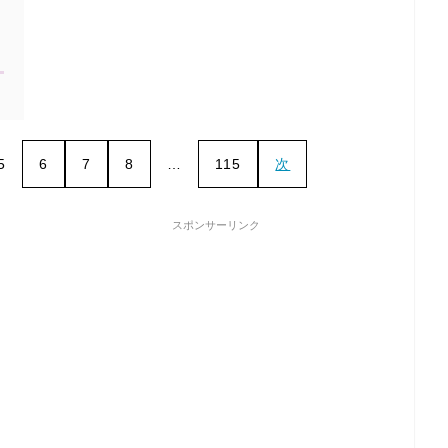
5
6
7
8
…
115
次
スポンサーリンク