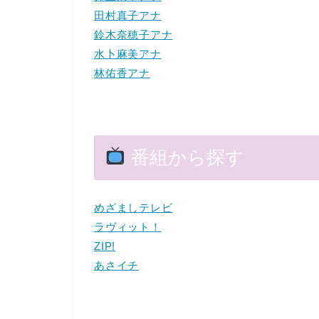
田村真子アナ
鈴木奈穂子アナ
水卜麻美アナ
林佑香アナ
番組から探す
めざましテレビ
ラヴィット！
ZIP!
あさイチ