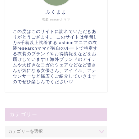
ふくまま
衣装researchママ
この度はこのサイトに訪れていただきあ
りがとうござます。 このサイトは年間1
万5千着以上試着するfashionマニアの衣
装researchママが独自のルートで特定す
る衣装のブランドやお得情報をなどをお
届けしています!! 海外ブランドのアイテ
ムや大好きなヨガのウェアなどなど皆さ
んが気になる女優さん、アイドル、アナ
ウンサーなど幅広くご紹介していきます
のでぜひ楽しんでください♡
カテゴリー